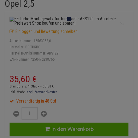
Opel 2,5
Einspritzpumpe
Lambdasonde
Bremsbeläge
Service Kit
Verdampfer
Zündkondensator
Thermoschalter
Kühler-Frostschutz
Klimaanlage
Hydraulikschläuche
Gaszug
Mittelschalldämpfer
Bremssattel
Stoßdämpfer
Zündmodul
Thermostat
Starthilfekabel
Heizung
Koppelstange
Einloggen und Bewertung schreiben
Gelenkscheiben
NOx-Sensor
Druckspeicher
Kontaktsatz
Wasserpumpe
Sicherheit & Notfall
Kraftstoffaufbereitung
Kardanwelle
Artikel-Nummer:
16563358;0
Hydrostößel
Montageteile
Handbremsseil
Hersteller:
BE TURBO
Lenkung / Achsaufhängung
Lenkgetriebe
Hersteller-Artikelnummer:
ABS129
EAN-Nummer:
4250476238766
Keilriemen
Vorschalldämpfer / Vord
Bremstrommeln
Kühlung
Lenkhebel und Übertragu
Keilrippenriemen
Bremsbacken
35,
60
€
Motor und Getriebe
Lenkmanschetten
Grundpreis: 1 Stück =
35,
60
€
Kupplung
Bremskraftregler
inkl. MwSt.
zzgl. Versandkosten
Elektrik
Querlenker
Versandfertig in 48 Std
Geberzylinder
Unterdruckpumpe
Öle und Additive
Radlager / Radnaben
Nehmerzylinder
Bremsleitung
Radbremszylinder
Servolenkung
In den Warenkorb
Kurbelgehäuse
Bremsschlauch
Reifen / Felgen
Spurstangen