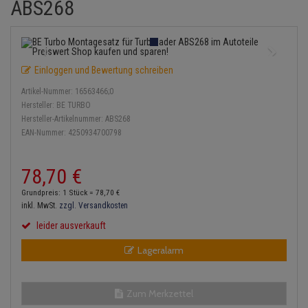
ABS268
Einspritzpumpe
Lambdasonde
Bremsbeläge
Service Kit
Verdampfer
Zündkondensator
Thermoschalter
Kühler-Frostschutz
Klimaanlage
Hydraulikschläuche
Gaszug
Mittelschalldämpfer
Bremssattel
Stoßdämpfer
Zündmodul
Thermostat
Starthilfekabel
Heizung
Koppelstange
Einloggen und Bewertung schreiben
Gelenkscheiben
NOx-Sensor
Druckspeicher
Kontaktsatz
Wasserpumpe
Sicherheit & Notfall
Kraftstoffaufbereitung
Kardanwelle
Artikel-Nummer:
16563466;0
Hydrostößel
Montageteile
Handbremsseil
Hersteller:
BE TURBO
Lenkung / Achsaufhängung
Lenkgetriebe
Hersteller-Artikelnummer:
ABS268
EAN-Nummer:
4250934700798
Keilriemen
Vorschalldämpfer / Vord
Bremstrommeln
Kühlung
Lenkhebel und Übertragu
Keilrippenriemen
Bremsbacken
78,
70
€
Motor und Getriebe
Lenkmanschetten
Grundpreis: 1 Stück =
78,
70
€
Kupplung
Bremskraftregler
inkl. MwSt.
zzgl. Versandkosten
Elektrik
Querlenker
leider ausverkauft
Geberzylinder
Unterdruckpumpe
Öle und Additive
Radlager / Radnaben
Lageralarm
Nehmerzylinder
Bremsleitung
Radbremszylinder
Servolenkung
Kurbelgehäuse
Bremsschlauch
Zum Merkzettel
Reifen / Felgen
Spurstangen