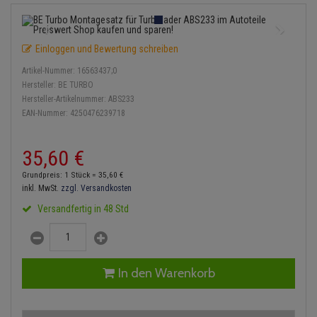
Einspritzpumpe
Lambdasonde
Bremsbeläge
Service Kit
Verdampfer
Zündkondensator
Thermoschalter
Kühler-Frostschutz
Klimaanlage
Hydraulikschläuche
Gaszug
Mittelschalldämpfer
Bremssattel
Stoßdämpfer
Zündmodul
Einloggen und Bewertung schreiben
Thermostat
Starthilfekabel
Heizung
Koppelstange
Artikel-Nummer:
16563437;0
Gelenkscheiben
NOx-Sensor
Druckspeicher
Kontaktsatz
Wasserpumpe
Sicherheit & Notfall
Hersteller:
BE TURBO
Kraftstoffaufbereitung
Kardanwelle
Hersteller-Artikelnummer:
ABS233
Hydrostößel
Montageteile
Handbremsseil
EAN-Nummer:
4250476239718
Lenkung / Achsaufhängung
Lenkgetriebe
Keilriemen
Vorschalldämpfer / Vord
Bremstrommeln
35,
60
€
Kühlung
Lenkhebel und Übertragu
Keilrippenriemen
Bremsbacken
Grundpreis: 1 Stück =
35,
60
€
Motor und Getriebe
Lenkmanschetten
inkl. MwSt.
zzgl. Versandkosten
Kupplung
Bremskraftregler
Versandfertig in 48 Std
Elektrik
Querlenker
Geberzylinder
Unterdruckpumpe
Öle und Additive
Radlager / Radnaben
Nehmerzylinder
Bremsleitung
In den Warenkorb
Radbremszylinder
Servolenkung
Kurbelgehäuse
Bremsschlauch
Reifen / Felgen
Spurstangen