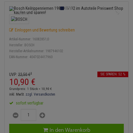
Einspritzpumpe
Lambdasonde
Bremsbeläge
Service Kit
Verdampfer
Zündkondensator
Thermoschalter
Kühler-Frostschutz
Klimaanlage
Hydraulikschläuche
Gaszug
Mittelschalldämpfer
Bremssattel
Stoßdämpfer
Zündmodul
Thermostat
Starthilfekabel
Heizung
Koppelstange
Einloggen und Bewertung schreiben
Gelenkscheiben
NOx-Sensor
Druckspeicher
Kontaktsatz
Wasserpumpe
Sicherheit & Notfall
Kraftstoffaufbereitung
Kardanwelle
Artikel-Nummer:
16082851;0
Hydrostößel
Montageteile
Handbremsseil
Hersteller:
BOSCH
Lenkung / Achsaufhängung
Hersteller-Artikelnummer:
1987946102
Lenkgetriebe
EAN-Nummer:
4047024417960
Keilriemen
Vorschalldämpfer / Vord
Bremstrommeln
Kühlung
Lenkhebel und Übertragu
Keilrippenriemen
Bremsbacken
2
UVP:
22,
50
€
SIE SPAREN: 52 %
Motor und Getriebe
Lenkmanschetten
10,
90
€
Kupplung
Bremskraftregler
Grundpreis: 1 Stück =
10,
90
€
Elektrik
Querlenker
inkl. MwSt.
zzgl. Versandkosten
Geberzylinder
Unterdruckpumpe
sofort verfügbar
Öle und Additive
Radlager / Radnaben
Nehmerzylinder
Bremsleitung
Radbremszylinder
Servolenkung
Kurbelgehäuse
Bremsschlauch
In den Warenkorb
Reifen / Felgen
Spurstangen