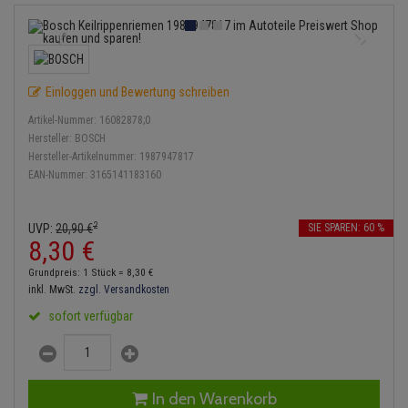
Einspritzpumpe
Lambdasonde
Bremsbeläge
Service Kit
Verdampfer
Zündkondensator
Thermoschalter
Kühler-Frostschutz
Klimaanlage
Hydraulikschläuche
Gaszug
Mittelschalldämpfer
Bremssattel
Stoßdämpfer
Zündmodul
Thermostat
Starthilfekabel
Heizung
Koppelstange
Einloggen und Bewertung schreiben
Gelenkscheiben
NOx-Sensor
Druckspeicher
Kontaktsatz
Wasserpumpe
Sicherheit & Notfall
Kraftstoffaufbereitung
Kardanwelle
Artikel-Nummer:
16082878;0
Hydrostößel
Montageteile
Handbremsseil
Hersteller:
BOSCH
Lenkung / Achsaufhängung
Hersteller-Artikelnummer:
1987947817
Lenkgetriebe
EAN-Nummer:
3165141183160
Keilriemen
Vorschalldämpfer / Vord
Bremstrommeln
Kühlung
Lenkhebel und Übertragu
Keilrippenriemen
Bremsbacken
2
UVP:
20,
90
€
SIE SPAREN: 60 %
Motor und Getriebe
Lenkmanschetten
8,
30
€
Kupplung
Bremskraftregler
Grundpreis: 1 Stück =
8,
30
€
Elektrik
Querlenker
inkl. MwSt.
zzgl. Versandkosten
Geberzylinder
Unterdruckpumpe
sofort verfügbar
Öle und Additive
Radlager / Radnaben
Nehmerzylinder
Bremsleitung
Radbremszylinder
Servolenkung
Kurbelgehäuse
Bremsschlauch
In den Warenkorb
Reifen / Felgen
Spurstangen