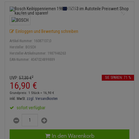
Einspritzpumpe
Lambdasonde
Bremsbeläge
Service Kit
Verdampfer
Zündkondensator
Thermoschalter
Kühler-Frostschutz
Klimaanlage
Hydraulikschläuche
Gaszug
Mittelschalldämpfer
Bremssattel
Stoßdämpfer
Zündmodul
Thermostat
Starthilfekabel
Heizung
Koppelstange
Einloggen und Bewertung schreiben
Gelenkscheiben
NOx-Sensor
Druckspeicher
Kontaktsatz
Wasserpumpe
Sicherheit & Notfall
Kraftstoffaufbereitung
Kardanwelle
Artikel-Nummer:
16087137;0
Hydrostößel
Montageteile
Handbremsseil
Hersteller:
BOSCH
Lenkung / Achsaufhängung
Hersteller-Artikelnummer:
1987946263
Lenkgetriebe
EAN-Nummer:
4047024899889
Keilriemen
Vorschalldämpfer / Vord
Bremstrommeln
Kühlung
Lenkhebel und Übertragu
Keilrippenriemen
Bremsbacken
2
UVP:
57,
30
€
SIE SPAREN: 71 %
Motor und Getriebe
Lenkmanschetten
16,
90
€
Kupplung
Bremskraftregler
Grundpreis: 1 Stück =
16,
90
€
Elektrik
Querlenker
inkl. MwSt.
zzgl. Versandkosten
Geberzylinder
Unterdruckpumpe
sofort verfügbar
Öle und Additive
Radlager / Radnaben
Nehmerzylinder
Bremsleitung
Radbremszylinder
Servolenkung
Kurbelgehäuse
Bremsschlauch
In den Warenkorb
Reifen / Felgen
Spurstangen