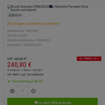
Einspritzpumpe
Lambdasonde
Bremsbeläge
Service Kit
Verdampfer
Zündkondensator
Thermoschalter
Kühler-Frostschutz
Klimaanlage
Hydraulikschläuche
Gaszug
Mittelschalldämpfer
Bremssattel
Stoßdämpfer
Zündmodul
Thermostat
Starthilfekabel
Heizung
Koppelstange
Einloggen und Bewertung schreiben
Gelenkscheiben
NOx-Sensor
Druckspeicher
Kontaktsatz
Wasserpumpe
Sicherheit & Notfall
Kraftstoffaufbereitung
Kardanwelle
Artikel-Nummer:
16083385;0
Hydrostößel
Montageteile
Handbremsseil
Hersteller:
BOSCH
Lenkung / Achsaufhängung
Hersteller-Artikelnummer:
0986083220
Lenkgetriebe
EAN-Nummer:
4047025852746
Keilriemen
Vorschalldämpfer / Vord
Bremstrommeln
Kühlung
Lenkhebel und Übertragu
Keilrippenriemen
Bremsbacken
2
UVP:
665,
00
€
SIE SPAREN: 64 %
Motor und Getriebe
Lenkmanschetten
240,
80
€
Kupplung
Bremskraftregler
Grundpreis: 1 Stück =
240,
80
€
Elektrik
Querlenker
inkl. MwSt.
zzgl. Versandkosten
Geberzylinder
Unterdruckpumpe
Versandfertig in 48 Std
Öle und Additive
Radlager / Radnaben
Nehmerzylinder
Bremsleitung
Radbremszylinder
Servolenkung
Kurbelgehäuse
Bremsschlauch
In den Warenkorb
Reifen / Felgen
Spurstangen