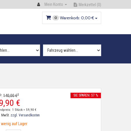
Mein Konto
Merkzettel
(0)
Warenkorb:
0,
00
€
0
2
P:
140,
00
€
SIE SPAREN: 57 %
9,
90
€
ndpreis: 1 Stück =
59,
90
€
. MwSt.
zzgl. Versandkosten
wenig auf Lager