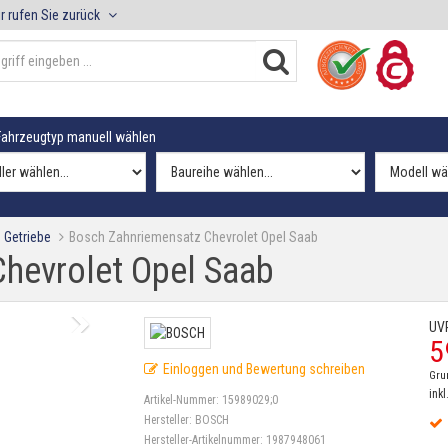
r rufen Sie zurück
ahrzeugtyp manuell wählen
 Getriebe
Bosch Zahnriemensatz Chevrolet Opel Saab
hevrolet Opel Saab
UV
5
Einloggen und Bewertung schreiben
Gru
inkl
Artikel-Nummer:
15989029;0
Hersteller:
BOSCH
Hersteller-Artikelnummer:
1987948061