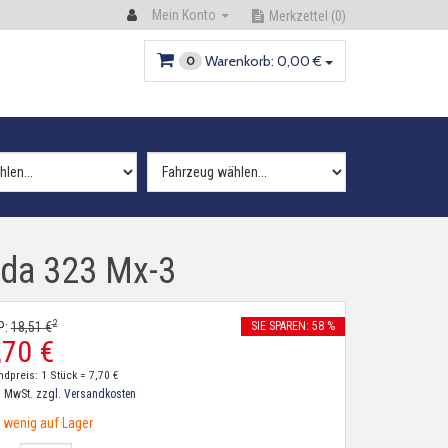
Mein Konto
Merkzettel
(0)
Warenkorb:
0,
00
€
0
zda 323 Mx-3
2
P:
18,
51
€
SIE SPAREN: 58 %
,
70
€
ndpreis: 1 Stück =
7,
70
€
. MwSt.
zzgl. Versandkosten
wenig auf Lager