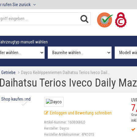
r rufen Sie zurück
ahrzeugtyp manuell wählen
 Getriebe
Dayco Keilrippenriemen Daihatsu Terios Iveco Dail…
Daihatsu Terios Iveco Daily Ma
UV
7
Einloggen und Bewertung schreiben
Gru
inkl
Artikel-Nummer:
16080686;0
Hersteller:
Dayco
Hersteller-Artikelnummer:
4PK1015