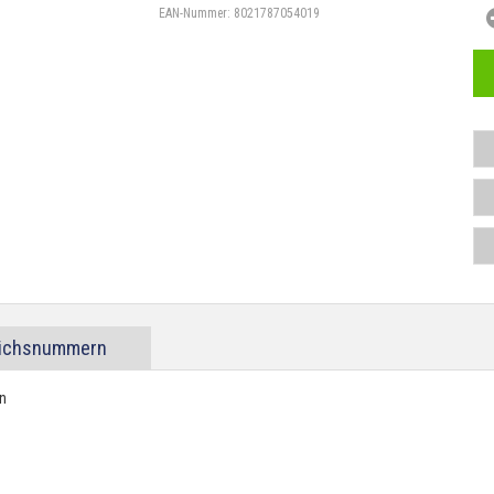
EAN-Nummer:
8021787054019
eichsnummern
n