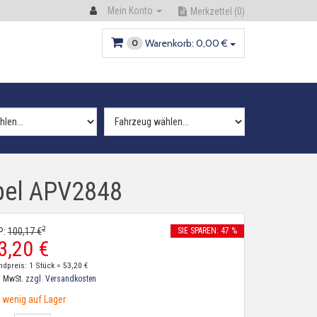
Mein Konto
Merkzettel
(0)
Warenkorb:
0,
00
€
0
Opel APV2848
2
P:
100,
17
€
SIE SPAREN: 47 %
3,
20
€
ndpreis: 1 Stück =
53,
20
€
. MwSt.
zzgl. Versandkosten
wenig auf Lager