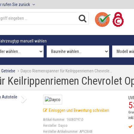
r rufen Sie zurück
ahrzeugtyp manuell wählen
 Getriebe
Dayco Riemenspanner für Keilrippenriemen Chevrole…
r Keilrippenriemen Chevrolet 
UV
5
Einloggen und Bewertung schreiben
Gru
inkl
Artikel-Nummer:
16080797;0
Hersteller:
Dayco
Hersteller-Artikelnummer:
APV2848