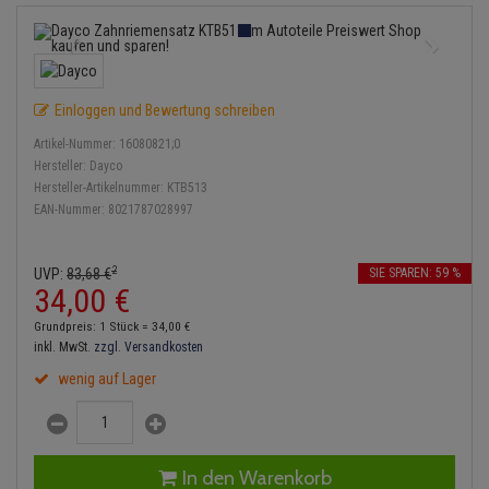
Einspritzpumpe
Lambdasonde
Bremsbeläge
Service Kit
Verdampfer
Zündkondensator
Thermoschalter
Kühler-Frostschutz
Klimaanlage
Hydraulikschläuche
Gaszug
Mittelschalldämpfer
Bremssattel
Stoßdämpfer
Zündmodul
Thermostat
Starthilfekabel
Heizung
Koppelstange
Einloggen und Bewertung schreiben
Gelenkscheiben
NOx-Sensor
Druckspeicher
Kontaktsatz
Wasserpumpe
Sicherheit & Notfall
Kraftstoffaufbereitung
Kardanwelle
Artikel-Nummer:
16080821;0
Hydrostößel
Montageteile
Handbremsseil
Hersteller:
Dayco
Lenkung / Achsaufhängung
Hersteller-Artikelnummer:
KTB513
Lenkgetriebe
EAN-Nummer:
8021787028997
Keilriemen
Vorschalldämpfer / Vord
Bremstrommeln
Kühlung
Lenkhebel und Übertragu
Keilrippenriemen
Bremsbacken
2
UVP:
83,
68
€
SIE SPAREN: 59 %
Motor und Getriebe
Lenkmanschetten
34,
00
€
Kupplung
Bremskraftregler
Grundpreis: 1 Stück =
34,
00
€
Elektrik
Querlenker
inkl. MwSt.
zzgl. Versandkosten
Geberzylinder
Unterdruckpumpe
wenig auf Lager
Öle und Additive
Radlager / Radnaben
Nehmerzylinder
Bremsleitung
Radbremszylinder
Servolenkung
Kurbelgehäuse
Bremsschlauch
In den Warenkorb
Reifen / Felgen
Spurstangen