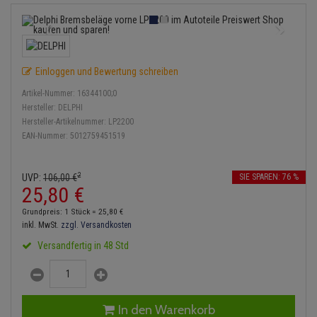
Einspritzpumpe
Lambdasonde
Bremsbeläge
Service Kit
Verdampfer
Zündkondensator
Thermoschalter
Kühler-Frostschutz
Klimaanlage
Hydraulikschläuche
Gaszug
Mittelschalldämpfer
Bremssattel
Stoßdämpfer
Zündmodul
Thermostat
Starthilfekabel
Heizung
Koppelstange
Einloggen und Bewertung schreiben
Gelenkscheiben
NOx-Sensor
Druckspeicher
Kontaktsatz
Wasserpumpe
Sicherheit & Notfall
Kraftstoffaufbereitung
Kardanwelle
Artikel-Nummer:
16344100;0
Hydrostößel
Montageteile
Handbremsseil
Hersteller:
DELPHI
Lenkung / Achsaufhängung
Hersteller-Artikelnummer:
LP2200
Lenkgetriebe
EAN-Nummer:
5012759451519
Keilriemen
Vorschalldämpfer / Vord
Bremstrommeln
Kühlung
Lenkhebel und Übertragu
Keilrippenriemen
Bremsbacken
2
UVP:
106,
00
€
SIE SPAREN: 76 %
Motor und Getriebe
Lenkmanschetten
25,
80
€
Kupplung
Bremskraftregler
Grundpreis: 1 Stück =
25,
80
€
Elektrik
Querlenker
inkl. MwSt.
zzgl. Versandkosten
Geberzylinder
Unterdruckpumpe
Versandfertig in 48 Std
Öle und Additive
Radlager / Radnaben
Nehmerzylinder
Bremsleitung
Radbremszylinder
Servolenkung
Kurbelgehäuse
Bremsschlauch
In den Warenkorb
Reifen / Felgen
Spurstangen