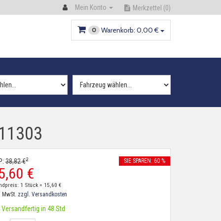
Mein Konto
Merkzettel
(0)
Warenkorb:
0,
00
€
0
S11303
2
P:
38,
82
€
SIE SPAREN: 60 %
5,
60
€
ndpreis: 1 Stück =
15,
60
€
. MwSt.
zzgl. Versandkosten
Versandfertig in 48 Std