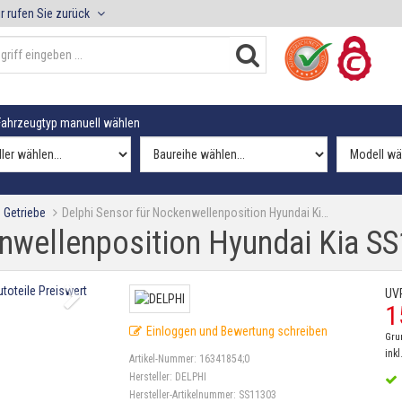
r rufen Sie zurück
ahrzeugtyp manuell wählen
 Getriebe
Delphi Sensor für Nockenwellenposition Hyundai Ki…
enwellenposition Hyundai Kia S
UV
1
Einloggen und Bewertung schreiben
Gru
inkl
Artikel-Nummer:
16341854;0
Hersteller:
DELPHI
Hersteller-Artikelnummer:
SS11303