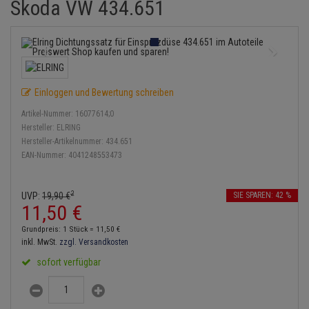
Skoda VW 434.651
Einspritzpumpe
Lambdasonde
Bremsbeläge
Service Kit
Verdampfer
Zündkondensator
Thermoschalter
Kühler-Frostschutz
Klimaanlage
Hydraulikschläuche
Gaszug
Mittelschalldämpfer
Bremssattel
Stoßdämpfer
Zündmodul
Thermostat
Starthilfekabel
Heizung
Koppelstange
Gelenkscheiben
NOx-Sensor
Druckspeicher
Kontaktsatz
Wasserpumpe
Sicherheit & Notfall
Kraftstoffaufbereitung
Kardanwelle
Einloggen und Bewertung schreiben
Hydrostößel
Montageteile
Handbremsseil
Artikel-Nummer:
16077614;0
Lenkung / Achsaufhängung
Lenkgetriebe
Hersteller:
ELRING
Keilriemen
Vorschalldämpfer / Vord
Bremstrommeln
Hersteller-Artikelnummer:
434.651
Kühlung
Lenkhebel und Übertragu
EAN-Nummer:
4041248553473
Keilrippenriemen
Bremsbacken
Motor und Getriebe
Lenkmanschetten
2
UVP:
19,
90
€
SIE SPAREN: 42 %
Kupplung
Bremskraftregler
11,
50
€
Elektrik
Querlenker
Geberzylinder
Unterdruckpumpe
Grundpreis: 1 Stück =
11,
50
€
Öle und Additive
inkl. MwSt.
zzgl. Versandkosten
Radlager / Radnaben
Nehmerzylinder
Bremsleitung
sofort verfügbar
Radbremszylinder
Servolenkung
Kurbelgehäuse
Bremsschlauch
Reifen / Felgen
Spurstangen