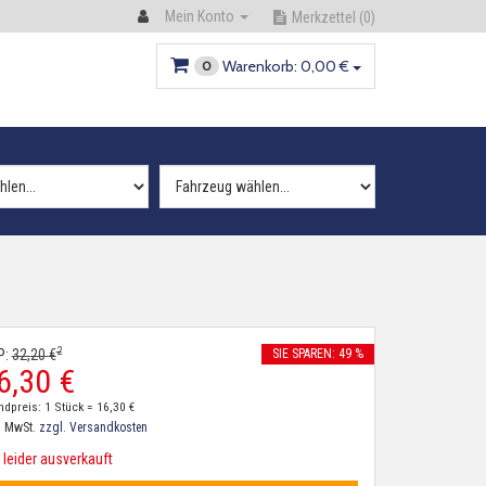
Mein Konto
Merkzettel
(0)
Warenkorb:
0,
00
€
0
2
P:
32,
20
€
SIE SPAREN: 49 %
6,
30
€
ndpreis: 1 Stück =
16,
30
€
. MwSt.
zzgl. Versandkosten
leider ausverkauft