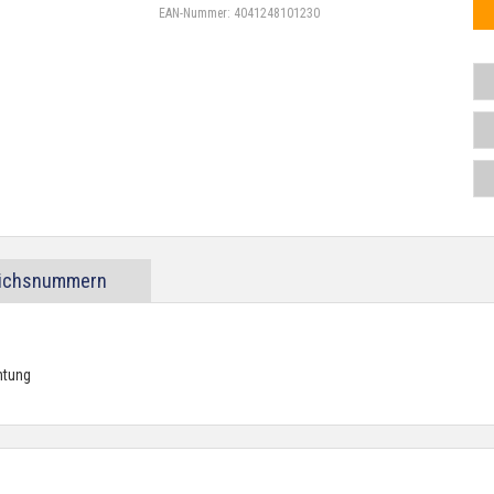
EAN-Nummer:
4041248101230
eichsnummern
htung