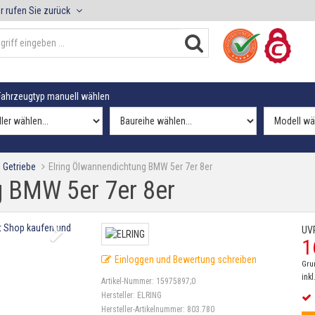
r rufen Sie zurück
ahrzeugtyp manuell wählen
 Getriebe
Elring Ölwannendichtung BMW 5er 7er 8er
g BMW 5er 7er 8er
UV
1
Einloggen und Bewertung schreiben
Gru
inkl
Artikel-Nummer:
15975897;0
Hersteller:
ELRING
Hersteller-Artikelnummer:
803.780