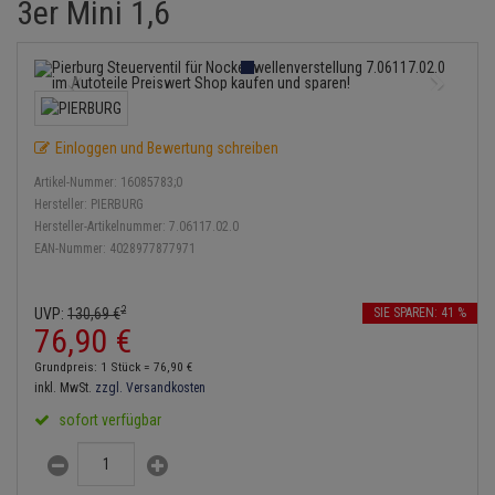
3er Mini 1,6
Einspritzpumpe
Lambdasonde
Bremsbeläge
Service Kit
Verdampfer
Zündkondensator
Thermoschalter
Kühler-Frostschutz
Klimaanlage
Hydraulikschläuche
Gaszug
Mittelschalldämpfer
Bremssattel
Stoßdämpfer
Zündmodul
Thermostat
Starthilfekabel
Heizung
Koppelstange
Gelenkscheiben
NOx-Sensor
Druckspeicher
Kontaktsatz
Wasserpumpe
Sicherheit & Notfall
Kraftstoffaufbereitung
Kardanwelle
Einloggen und Bewertung schreiben
Hydrostößel
Montageteile
Handbremsseil
Artikel-Nummer:
16085783;0
Lenkung / Achsaufhängung
Lenkgetriebe
Hersteller:
PIERBURG
Keilriemen
Vorschalldämpfer / Vord
Bremstrommeln
Hersteller-Artikelnummer:
7.06117.02.0
Kühlung
Lenkhebel und Übertragu
EAN-Nummer:
4028977877971
Keilrippenriemen
Bremsbacken
Motor und Getriebe
Lenkmanschetten
2
UVP:
130,
69
€
SIE SPAREN: 41 %
Kupplung
Bremskraftregler
76,
90
€
Elektrik
Querlenker
Geberzylinder
Unterdruckpumpe
Grundpreis: 1 Stück =
76,
90
€
Öle und Additive
inkl. MwSt.
zzgl. Versandkosten
Radlager / Radnaben
Nehmerzylinder
Bremsleitung
sofort verfügbar
Radbremszylinder
Servolenkung
Kurbelgehäuse
Bremsschlauch
Reifen / Felgen
Spurstangen