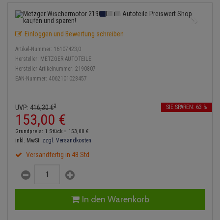
Lambdasonde
Bremsbeläge
Service Kit
Verdampfer
Einspritzpumpe
Zündkondensator
Thermoschalter
Kühler-Frostschutz
Klimaanlage
Hydraulikschläuche
Anmelden
|
Registrieren
Merkzettel
Mittelschalldämpfer
Bremssattel
Stoßdämpfer
Gaszug
Zündmodul
Einloggen und Bewertung schreiben
Thermostat
Starthilfekabel
Heizung
Koppelstange
Artikel-Nummer:
16107423;0
NOx-Sensor
Druckspeicher
Gelenkscheiben
Kontaktsatz
Wasserpumpe
Sicherheit & Notfall
Hersteller:
METZGER AUTOTEILE
Kraftstoffaufbereitung
Kardanwelle
Hersteller-Artikelnummer:
2190807
Montageteile
Handbremsseil
Hydrostößel
EAN-Nummer:
4062101028457
Lenkung / Achsaufhängung
Lenkgetriebe
Vorschalldämpfer / Vord
Bremstrommeln
Keilriemen
Kühlung
2
Lenkhebel und Übertragu
UVP:
416,
30
€
SIE SPAREN: 63 %
153,
00
€
Bremsbacken
Keilrippenriemen
Motor und Getriebe
Lenkmanschetten
Grundpreis: 1 Stück =
153,
00
€
Bremskraftregler
Kupplung
inkl. MwSt.
zzgl. Versandkosten
Elektrik
Querlenker
Versandfertig in 48 Std
Unterdruckpumpe
Geberzylinder
Öle und Additive
Radlager / Radnaben
Bremsleitung
Nehmerzylinder
Radbremszylinder
Servolenkung
In den Warenkorb
Bremsschlauch
Kurbelgehäuse
Reifen / Felgen
Spurstangen