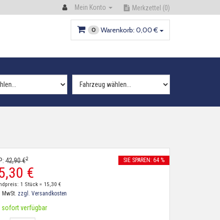
Mein Konto
Merkzettel
(0)
Warenkorb:
0,
00
€
0
2
P:
42,
90
€
SIE SPAREN: 64 %
5,
30
€
ndpreis: 1 Stück =
15,
30
€
. MwSt.
zzgl. Versandkosten
sofort verfügbar