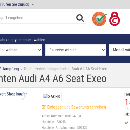
r rufen Sie zurück
ahrzeugtyp manuell wählen
 / Dämpfung
Sachs Federbeinlager hinten Audi A4 A6 Seat Exeo
nten Audi A4 A6 Seat Exeo
UV
1
Einloggen und Bewertung schreiben
Gru
inkl
Artikel-Nummer:
16080470;0
Hersteller:
SACHS
Hersteller-Artikelnummer:
802327