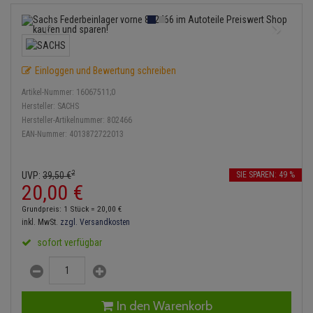
Service Kit
Lambdasonde
Bremsbeläge
Verdampfer
Einspritzpumpe
Zündkondensator
Thermoschalter
Kühler-Frostschutz
Klimaanlage
Hydraulikschläuche
Stoßdämpfer
Mittelschalldämpfer
Bremssattel
Gaszug
Zündmodul
Thermostat
Starthilfekabel
Heizung
Koppelstange
Einloggen und Bewertung schreiben
NOx-Sensor
Druckspeicher
Gelenkscheiben
Kontaktsatz
Wasserpumpe
Sicherheit & Notfall
Kraftstoffaufbereitung
Kardanwelle
Artikel-Nummer:
16067511;0
Montageteile
Handbremsseil
Hydrostößel
Hersteller:
SACHS
Anmelden
|
Registrieren
Merkzettel
Lenkung / Achsaufhängung
Hersteller-Artikelnummer:
802466
Lenkgetriebe
EAN-Nummer:
4013872722013
Vorschalldämpfer / Vord
Bremstrommeln
Keilriemen
Kühlung
Lenkhebel und Übertragu
Bremsbacken
Keilrippenriemen
2
UVP:
39,
50
€
SIE SPAREN: 49 %
Motor und Getriebe
Lenkmanschetten
20,
00
€
Bremskraftregler
Kupplung
Grundpreis: 1 Stück =
20,
00
€
Elektrik
Querlenker
inkl. MwSt.
zzgl. Versandkosten
Unterdruckpumpe
Geberzylinder
sofort verfügbar
Öle und Additive
Radlager / Radnaben
Bremsleitung
Nehmerzylinder
Radbremszylinder
Servolenkung
Bremsschlauch
Kurbelgehäuse
In den Warenkorb
Reifen / Felgen
Spurstangen