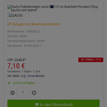
Service Kit
Lambdasonde
Bremsbeläge
Verdampfer
Einspritzpumpe
Zündkondensator
Thermoschalter
Kühler-Frostschutz
Klimaanlage
Hydraulikschläuche
Stoßdämpfer
Mittelschalldämpfer
Bremssattel
Gaszug
Zündmodul
Thermostat
Starthilfekabel
Heizung
Koppelstange
Einloggen und Bewertung schreiben
NOx-Sensor
Druckspeicher
Gelenkscheiben
Kontaktsatz
Wasserpumpe
Sicherheit & Notfall
Kraftstoffaufbereitung
Kardanwelle
Artikel-Nummer:
16080352;0
Montageteile
Handbremsseil
Hydrostößel
Hersteller:
SACHS
Anmelden
|
Registrieren
Merkzettel
Lenkung / Achsaufhängung
Hersteller-Artikelnummer:
802061
Lenkgetriebe
EAN-Nummer:
4013872965717
Vorschalldämpfer / Vord
Bremstrommeln
Keilriemen
Kühlung
Lenkhebel und Übertragu
Bremsbacken
Keilrippenriemen
2
UVP:
23,
90
€
SIE SPAREN: 70 %
Motor und Getriebe
Lenkmanschetten
7,
10
€
Bremskraftregler
Kupplung
Grundpreis: 1 Stück =
7,
10
€
Elektrik
Querlenker
inkl. MwSt.
zzgl. Versandkosten
Unterdruckpumpe
Geberzylinder
sofort verfügbar
Öle und Additive
Radlager / Radnaben
Bremsleitung
Nehmerzylinder
Radbremszylinder
Servolenkung
Bremsschlauch
Kurbelgehäuse
In den Warenkorb
Reifen / Felgen
Spurstangen