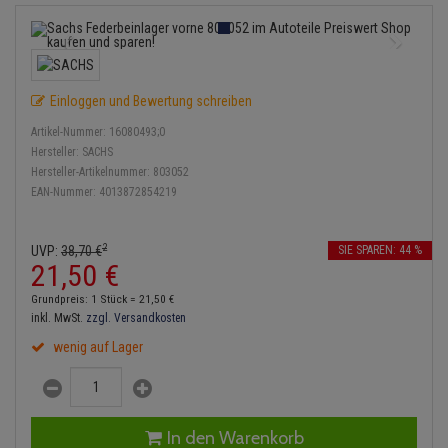
Service Kit
Lambdasonde
Bremsbeläge
Verdampfer
Einspritzpumpe
Zündkondensator
Thermoschalter
Kühler-Frostschutz
Klimaanlage
Hydraulikschläuche
Stoßdämpfer
Mittelschalldämpfer
Bremssattel
Gaszug
Zündmodul
Thermostat
Starthilfekabel
Heizung
Koppelstange
Einloggen und Bewertung schreiben
NOx-Sensor
Druckspeicher
Gelenkscheiben
Kontaktsatz
Wasserpumpe
Sicherheit & Notfall
Kraftstoffaufbereitung
Kardanwelle
Artikel-Nummer:
16080493;0
Montageteile
Handbremsseil
Hydrostößel
Hersteller:
SACHS
Anmelden
|
Registrieren
Merkzettel
Lenkung / Achsaufhängung
Hersteller-Artikelnummer:
803052
Lenkgetriebe
EAN-Nummer:
4013872854219
Vorschalldämpfer / Vord
Bremstrommeln
Keilriemen
Kühlung
Lenkhebel und Übertragu
Bremsbacken
Keilrippenriemen
2
UVP:
38,
70
€
SIE SPAREN: 44 %
Motor und Getriebe
Lenkmanschetten
21,
50
€
Bremskraftregler
Kupplung
Grundpreis: 1 Stück =
21,
50
€
Elektrik
Querlenker
inkl. MwSt.
zzgl. Versandkosten
Unterdruckpumpe
Geberzylinder
wenig auf Lager
Öle und Additive
Radlager / Radnaben
Bremsleitung
Nehmerzylinder
Radbremszylinder
Servolenkung
Bremsschlauch
Kurbelgehäuse
In den Warenkorb
Reifen / Felgen
Spurstangen