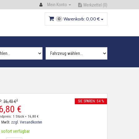
Mein Konto
Merkzettel
(0)
Warenkorb:
0,
00
€
0
2
P:
36,
40
€
SIE SPAREN: 54 %
6,
80
€
ndpreis: 1 Stück =
16,
80
€
. MwSt.
zzgl. Versandkosten
sofort verfügbar