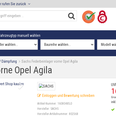
r rufen Sie zurück
ahrzeugtyp manuell wählen
 / Dämpfung
Sachs Federbeinlager vorne Opel Agila
rne Opel Agila
UV
1
Einloggen und Bewertung schreiben
Gru
inkl
Artikel-Nummer:
16080485;0
Hersteller:
SACHS
Hersteller-Artikelnummer:
802568