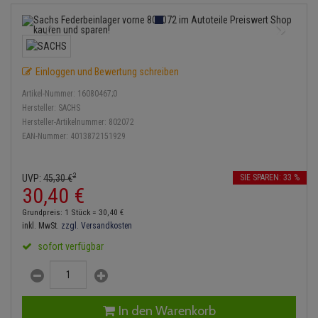
Service Kit
Lambdasonde
Bremsbeläge
Verdampfer
Einspritzpumpe
Zündkondensator
Thermoschalter
Kühler-Frostschutz
Klimaanlage
Hydraulikschläuche
Stoßdämpfer
Mittelschalldämpfer
Bremssattel
Gaszug
Zündmodul
Thermostat
Starthilfekabel
Heizung
Koppelstange
Einloggen und Bewertung schreiben
NOx-Sensor
Druckspeicher
Gelenkscheiben
Kontaktsatz
Wasserpumpe
Sicherheit & Notfall
Kraftstoffaufbereitung
Kardanwelle
Artikel-Nummer:
16080467;0
Montageteile
Handbremsseil
Hydrostößel
Hersteller:
SACHS
Anmelden
|
Registrieren
Merkzettel
Lenkung / Achsaufhängung
Hersteller-Artikelnummer:
802072
Lenkgetriebe
EAN-Nummer:
4013872151929
Vorschalldämpfer / Vord
Bremstrommeln
Keilriemen
Kühlung
Lenkhebel und Übertragu
Bremsbacken
Keilrippenriemen
2
UVP:
45,
30
€
SIE SPAREN: 33 %
Motor und Getriebe
Lenkmanschetten
30,
40
€
Bremskraftregler
Kupplung
Grundpreis: 1 Stück =
30,
40
€
Elektrik
Querlenker
inkl. MwSt.
zzgl. Versandkosten
Unterdruckpumpe
Geberzylinder
sofort verfügbar
Öle und Additive
Radlager / Radnaben
Bremsleitung
Nehmerzylinder
Radbremszylinder
Servolenkung
Bremsschlauch
Kurbelgehäuse
In den Warenkorb
Reifen / Felgen
Spurstangen