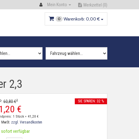
Mein Konto
Merkzettel
(0)
Warenkorb:
0,
00
€
0
r 2,3
2
P:
60,
80
€
SIE SPAREN: 32 %
1,
20
€
ndpreis: 1 Stück =
41,
20
€
. MwSt.
zzgl. Versandkosten
sofort verfügbar