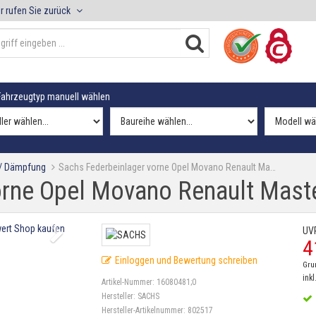
r rufen Sie zurück
ahrzeugtyp manuell wählen
 / Dämpfung
Sachs Federbeinlager vorne Opel Movano Renault Ma…
orne Opel Movano Renault Maste
UV
4
Einloggen und Bewertung schreiben
Gru
inkl
Artikel-Nummer:
16080481;0
Hersteller:
SACHS
Hersteller-Artikelnummer:
802517