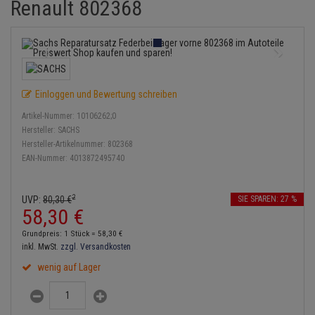
Renault 802368
Service Kit
Lambdasonde
Bremsbeläge
Verdampfer
Einspritzpumpe
Zündkondensator
Thermoschalter
Kühler-Frostschutz
Klimaanlage
Hydraulikschläuche
Stoßdämpfer
Mittelschalldämpfer
Bremssattel
Gaszug
Zündmodul
Thermostat
Starthilfekabel
Heizung
Koppelstange
NOx-Sensor
Druckspeicher
Gelenkscheiben
Kontaktsatz
Wasserpumpe
Sicherheit & Notfall
Kraftstoffaufbereitung
Kardanwelle
Einloggen und Bewertung schreiben
Montageteile
Handbremsseil
Hydrostößel
Anmelden
|
Registrieren
Merkzettel
Artikel-Nummer:
10106262;0
Lenkung / Achsaufhängung
Lenkgetriebe
Hersteller:
SACHS
Vorschalldämpfer / Vord
Bremstrommeln
Keilriemen
Hersteller-Artikelnummer:
802368
Kühlung
Lenkhebel und Übertragu
EAN-Nummer:
4013872495740
Bremsbacken
Keilrippenriemen
Motor und Getriebe
Lenkmanschetten
2
UVP:
80,
30
€
SIE SPAREN: 27 %
Bremskraftregler
Kupplung
58,
30
€
Elektrik
Querlenker
Unterdruckpumpe
Geberzylinder
Grundpreis: 1 Stück =
58,
30
€
Öle und Additive
inkl. MwSt.
zzgl. Versandkosten
Radlager / Radnaben
Bremsleitung
Nehmerzylinder
wenig auf Lager
Radbremszylinder
Servolenkung
Bremsschlauch
Kurbelgehäuse
Reifen / Felgen
Spurstangen