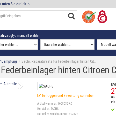
r rufen Sie zurück
ahrzeugtyp manuell wählen
 / Dämpfung
Sachs Reparatursatz für Federbeinlager hinten Cit…
 Federbeinlager hinten Citroen
UV
2
Einloggen und Bewertung schreiben
Gru
inkl
Artikel-Nummer:
16080359;0
Hersteller:
SACHS
Hersteller-Artikelnummer:
802522