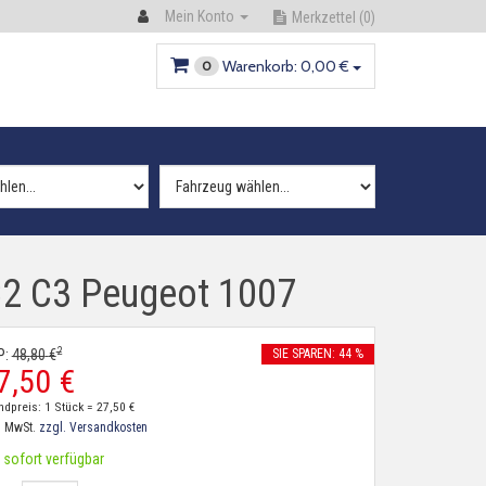
Mein Konto
Merkzettel
(0)
Warenkorb:
0,
00
€
0
 C2 C3 Peugeot 1007
2
P:
48,
80
€
SIE SPAREN: 44 %
7,
50
€
ndpreis: 1 Stück =
27,
50
€
. MwSt.
zzgl. Versandkosten
sofort verfügbar