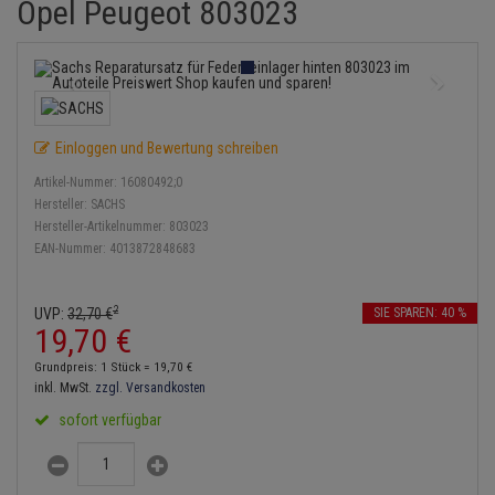
Opel Peugeot 803023
Service Kit
Lambdasonde
Bremsbeläge
Verdampfer
Einspritzpumpe
Zündkondensator
Thermoschalter
Kühler-Frostschutz
Klimaanlage
Hydraulikschläuche
Stoßdämpfer
Mittelschalldämpfer
Bremssattel
Gaszug
Zündmodul
Thermostat
Starthilfekabel
Heizung
Koppelstange
NOx-Sensor
Druckspeicher
Gelenkscheiben
Kontaktsatz
Wasserpumpe
Sicherheit & Notfall
Kraftstoffaufbereitung
Kardanwelle
Anmelden
Einloggen und Bewertung schreiben
|
Registrieren
Merkzettel
Montageteile
Handbremsseil
Hydrostößel
Artikel-Nummer:
16080492;0
Lenkung / Achsaufhängung
Lenkgetriebe
Hersteller:
SACHS
Vorschalldämpfer / Vord
Bremstrommeln
Keilriemen
Hersteller-Artikelnummer:
803023
Kühlung
Lenkhebel und Übertragu
EAN-Nummer:
4013872848683
Bremsbacken
Keilrippenriemen
Motor und Getriebe
Lenkmanschetten
2
UVP:
32,
70
€
SIE SPAREN: 40 %
Bremskraftregler
Kupplung
19,
70
€
Elektrik
Querlenker
Unterdruckpumpe
Geberzylinder
Grundpreis: 1 Stück =
19,
70
€
Öle und Additive
inkl. MwSt.
zzgl. Versandkosten
Radlager / Radnaben
Bremsleitung
Nehmerzylinder
sofort verfügbar
Radbremszylinder
Servolenkung
Bremsschlauch
Kurbelgehäuse
Reifen / Felgen
Spurstangen