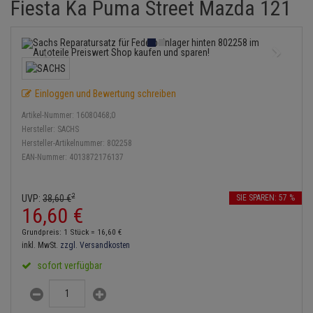
Fiesta Ka Puma Street Mazda 121
Service Kit
Lambdasonde
Bremsbeläge
Verdampfer
Einspritzpumpe
Zündkondensator
Thermoschalter
Kühler-Frostschutz
Klimaanlage
Hydraulikschläuche
Stoßdämpfer
Mittelschalldämpfer
Bremssattel
Gaszug
Zündmodul
Thermostat
Starthilfekabel
Heizung
Koppelstange
NOx-Sensor
Druckspeicher
Gelenkscheiben
Kontaktsatz
Wasserpumpe
Sicherheit & Notfall
Kraftstoffaufbereitung
Kardanwelle
Einloggen und Bewertung schreiben
Montageteile
Handbremsseil
Hydrostößel
Anmelden
|
Registrieren
Merkzettel
Artikel-Nummer:
16080468;0
Lenkung / Achsaufhängung
Lenkgetriebe
Hersteller:
SACHS
Vorschalldämpfer / Vord
Bremstrommeln
Keilriemen
Hersteller-Artikelnummer:
802258
Kühlung
Lenkhebel und Übertragu
EAN-Nummer:
4013872176137
Bremsbacken
Keilrippenriemen
Motor und Getriebe
Lenkmanschetten
2
UVP:
38,
60
€
SIE SPAREN: 57 %
Bremskraftregler
Kupplung
16,
60
€
Elektrik
Querlenker
Unterdruckpumpe
Geberzylinder
Grundpreis: 1 Stück =
16,
60
€
Öle und Additive
inkl. MwSt.
zzgl. Versandkosten
Radlager / Radnaben
Bremsleitung
Nehmerzylinder
sofort verfügbar
Radbremszylinder
Servolenkung
Bremsschlauch
Kurbelgehäuse
Reifen / Felgen
Spurstangen