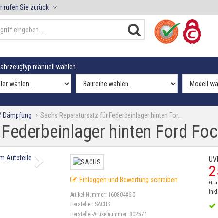
r rufen Sie zurück
ahrzeugtyp manuell wählen
 / Dämpfung
Sachs Reparatursatz für Federbeinlager hinten For…
 Federbeinlager hinten Ford Fo
UV
2
Einloggen und Bewertung schreiben
Gru
inkl
Artikel-Nummer:
16080486;0
Hersteller:
SACHS
Hersteller-Artikelnummer:
802574