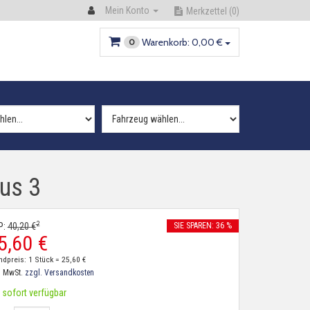
Mein Konto
Merkzettel
(0)
Warenkorb:
0,
00
€
0
cus 3
2
P:
40,
20
€
SIE SPAREN: 36 %
5,
60
€
ndpreis: 1 Stück =
25,
60
€
. MwSt.
zzgl. Versandkosten
sofort verfügbar