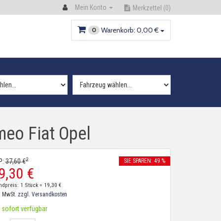
Mein Konto
Merkzettel
(0)
Warenkorb:
0,
00
€
0
meo Fiat Opel
2
P:
37,
60
€
SIE SPAREN: 49 %
9,
30
€
ndpreis: 1 Stück =
19,
30
€
. MwSt.
zzgl. Versandkosten
sofort verfügbar