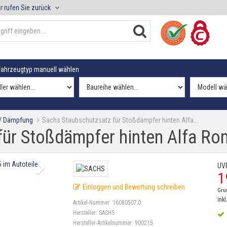
r rufen Sie zurück
ahrzeugtyp manuell wählen
 / Dämpfung
Sachs Staubschutzsatz für Stoßdämpfer hinten Alfa…
für Stoßdämpfer hinten Alfa Ro
UV
1
Einloggen und Bewertung schreiben
Gru
inkl
Artikel-Nummer:
16080507;0
Hersteller:
SACHS
Hersteller-Artikelnummer:
900215