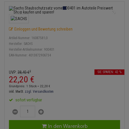
Service Kit
Lambdasonde
Bremsbeläge
Verdampfer
Einspritzpumpe
Zündkondensator
Thermoschalter
Kühler-Frostschutz
Klimaanlage
Hydraulikschläuche
Stoßdämpfer
Mittelschalldämpfer
Bremssattel
Gaszug
Zündmodul
Thermostat
Starthilfekabel
Heizung
Koppelstange
Einloggen und Bewertung schreiben
NOx-Sensor
Druckspeicher
Gelenkscheiben
Kontaktsatz
Wasserpumpe
Sicherheit & Notfall
Kraftstoffaufbereitung
Kardanwelle
Artikel-Nummer:
16087581;0
Montageteile
Handbremsseil
Hydrostößel
Hersteller:
SACHS
Anmelden
|
Registrieren
Merkzettel
Lenkung / Achsaufhängung
Hersteller-Artikelnummer:
900401
Lenkgetriebe
EAN-Nummer:
4013872906734
Vorschalldämpfer / Vord
Bremstrommeln
Keilriemen
Kühlung
Lenkhebel und Übertragu
Bremsbacken
Keilrippenriemen
2
UVP:
38,
40
€
SIE SPAREN: 42 %
Motor und Getriebe
Lenkmanschetten
22,
20
€
Bremskraftregler
Kupplung
Grundpreis: 1 Stück =
22,
20
€
Elektrik
Querlenker
inkl. MwSt.
zzgl. Versandkosten
Unterdruckpumpe
Geberzylinder
sofort verfügbar
Öle und Additive
Radlager / Radnaben
Bremsleitung
Nehmerzylinder
Radbremszylinder
Servolenkung
Bremsschlauch
Kurbelgehäuse
In den Warenkorb
Reifen / Felgen
Spurstangen