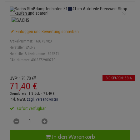
Service Kit
Lambdasonde
Bremsbeläge
Verdampfer
Einspritzpumpe
Zündkondensator
Thermoschalter
Kühler-Frostschutz
Klimaanlage
Hydraulikschläuche
Stoßdämpfer
Mittelschalldämpfer
Bremssattel
Gaszug
Zündmodul
Thermostat
Starthilfekabel
Heizung
Koppelstange
Einloggen und Bewertung schreiben
NOx-Sensor
Druckspeicher
Gelenkscheiben
Kontaktsatz
Wasserpumpe
Sicherheit & Notfall
Kraftstoffaufbereitung
Kardanwelle
Artikel-Nummer:
16087578;0
Anmelden
|
Registrieren
Merkzettel
Montageteile
Handbremsseil
Hydrostößel
Hersteller:
SACHS
Lenkung / Achsaufhängung
Hersteller-Artikelnummer:
316741
Lenkgetriebe
EAN-Nummer:
4013872900770
Vorschalldämpfer / Vord
Bremstrommeln
Keilriemen
Kühlung
Lenkhebel und Übertragu
Bremsbacken
Keilrippenriemen
2
UVP:
170,
70
€
SIE SPAREN: 58 %
Motor und Getriebe
Lenkmanschetten
71,
40
€
Bremskraftregler
Kupplung
Grundpreis: 1 Stück =
71,
40
€
Elektrik
Querlenker
inkl. MwSt.
zzgl. Versandkosten
Unterdruckpumpe
Geberzylinder
sofort verfügbar
Öle und Additive
Radlager / Radnaben
Bremsleitung
Nehmerzylinder
Radbremszylinder
Servolenkung
Bremsschlauch
Kurbelgehäuse
In den Warenkorb
Reifen / Felgen
Spurstangen