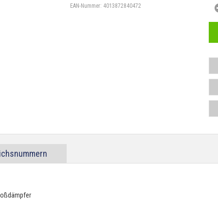
EAN-Nummer:
4013872840472
eichsnummern
toßdämpfer