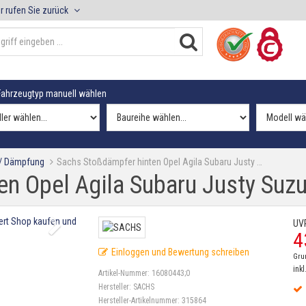
r rufen Sie zurück
ahrzeugtyp manuell wählen
 / Dämpfung
Sachs Stoßdämpfer hinten Opel Agila Subaru Justy …
n Opel Agila Subaru Justy Suzu
UV
4
Einloggen und Bewertung schreiben
Gru
inkl
Artikel-Nummer:
16080443;0
Hersteller:
SACHS
Hersteller-Artikelnummer:
315864