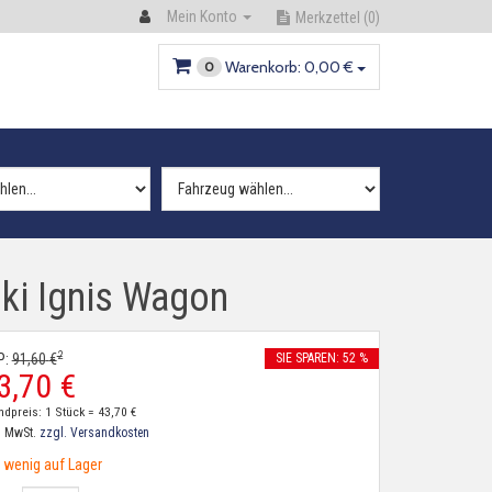
Mein Konto
Merkzettel
(0)
Warenkorb:
0,
00
€
0
ki Ignis Wagon
2
P:
91,
60
€
SIE SPAREN: 52 %
3,
70
€
ndpreis: 1 Stück =
43,
70
€
. MwSt.
zzgl. Versandkosten
wenig auf Lager