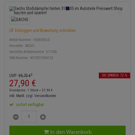
Service Kit
Lambdasonde
Bremsbeläge
Verdampfer
Einspritzpumpe
Zündkondensator
Thermoschalter
Kühler-Frostschutz
Klimaanlage
Hydraulikschläuche
Stoßdämpfer
Mittelschalldämpfer
Bremssattel
Gaszug
Zündmodul
Thermostat
Starthilfekabel
Heizung
Koppelstange
Einloggen und Bewertung schreiben
NOx-Sensor
Druckspeicher
Gelenkscheiben
Kontaktsatz
Wasserpumpe
Sicherheit & Notfall
Kraftstoffaufbereitung
Kardanwelle
Artikel-Nummer:
16080452;0
Montageteile
Handbremsseil
Hydrostößel
Hersteller:
SACHS
Anmelden
|
Registrieren
Merkzettel
Lenkung / Achsaufhängung
Hersteller-Artikelnummer:
317405
Lenkgetriebe
EAN-Nummer:
4013872906123
Vorschalldämpfer / Vord
Bremstrommeln
Keilriemen
Kühlung
Lenkhebel und Übertragu
Bremsbacken
Keilrippenriemen
2
UVP:
99,
70
€
SIE SPAREN: 72 %
Motor und Getriebe
Lenkmanschetten
27,
90
€
Bremskraftregler
Kupplung
Grundpreis: 1 Stück =
27,
90
€
Elektrik
Querlenker
inkl. MwSt.
zzgl. Versandkosten
Unterdruckpumpe
Geberzylinder
sofort verfügbar
Öle und Additive
Radlager / Radnaben
Bremsleitung
Nehmerzylinder
Radbremszylinder
Servolenkung
Bremsschlauch
Kurbelgehäuse
In den Warenkorb
Reifen / Felgen
Spurstangen