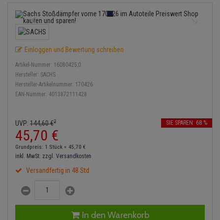
Service Kit
Lambdasonde
Bremsbeläge
Verdampfer
Einspritzpumpe
Zündkondensator
Thermoschalter
Kühler-Frostschutz
Klimaanlage
Hydraulikschläuche
Stoßdämpfer
Mittelschalldämpfer
Bremssattel
Gaszug
Zündmodul
Thermostat
Starthilfekabel
Heizung
Koppelstange
Einloggen und Bewertung schreiben
NOx-Sensor
Druckspeicher
Gelenkscheiben
Kontaktsatz
Wasserpumpe
Sicherheit & Notfall
Kraftstoffaufbereitung
Kardanwelle
Artikel-Nummer:
16080425;0
Anmelden
|
Registrieren
Merkzettel
Montageteile
Handbremsseil
Hydrostößel
Hersteller:
SACHS
Lenkung / Achsaufhängung
Hersteller-Artikelnummer:
170426
Lenkgetriebe
EAN-Nummer:
4013872111428
Vorschalldämpfer / Vord
Bremstrommeln
Keilriemen
Kühlung
Lenkhebel und Übertragu
Bremsbacken
Keilrippenriemen
2
UVP:
144,
60
€
SIE SPAREN: 68 %
Motor und Getriebe
Lenkmanschetten
45,
70
€
Bremskraftregler
Kupplung
Grundpreis: 1 Stück =
45,
70
€
Elektrik
Querlenker
inkl. MwSt.
zzgl. Versandkosten
Unterdruckpumpe
Geberzylinder
Versandfertig in 48 Std
Öle und Additive
Radlager / Radnaben
Bremsleitung
Nehmerzylinder
Radbremszylinder
Servolenkung
Bremsschlauch
Kurbelgehäuse
In den Warenkorb
Reifen / Felgen
Spurstangen