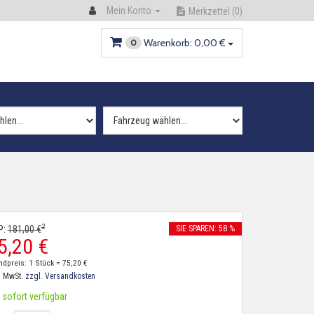
Mein Konto
Merkzettel
(0)
Warenkorb:
0,
00
€
0
2
P:
181,
00
€
SIE SPAREN: 58 %
5,
20
€
ndpreis: 1 Stück =
75,
20
€
. MwSt.
zzgl. Versandkosten
sofort verfügbar