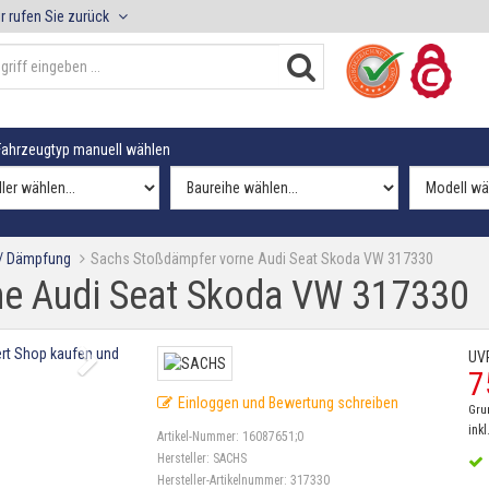
r rufen Sie zurück
ahrzeugtyp manuell wählen
 / Dämpfung
Sachs Stoßdämpfer vorne Audi Seat Skoda VW 317330
ne Audi Seat Skoda VW 317330
UV
7
Einloggen und Bewertung schreiben
Gru
inkl
Artikel-Nummer:
16087651;0
Hersteller:
SACHS
Hersteller-Artikelnummer:
317330