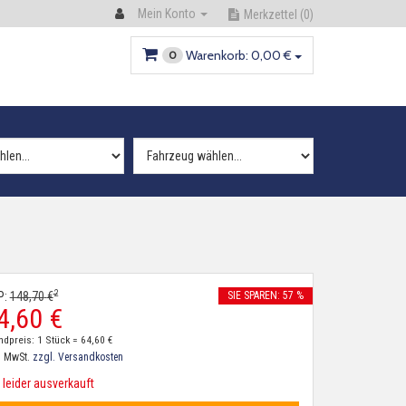
Mein Konto
Merkzettel
(0)
Warenkorb:
0,
00
€
0
2
P:
148,
70
€
SIE SPAREN: 57 %
4,
60
€
ndpreis: 1 Stück =
64,
60
€
. MwSt.
zzgl. Versandkosten
leider ausverkauft