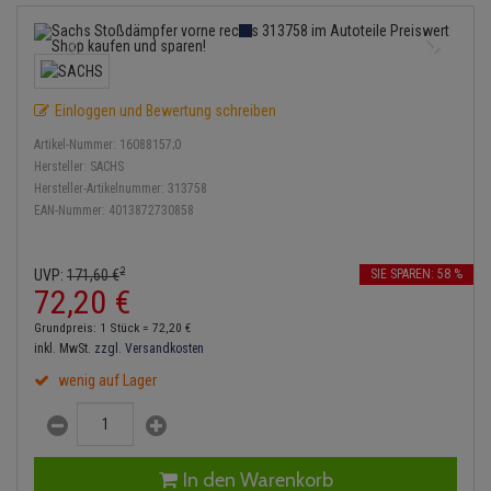
Service Kit
Lambdasonde
Bremsbeläge
Verdampfer
Einspritzpumpe
Zündkondensator
Thermoschalter
Kühler-Frostschutz
Klimaanlage
Hydraulikschläuche
Stoßdämpfer
Mittelschalldämpfer
Bremssattel
Gaszug
Zündmodul
Thermostat
Starthilfekabel
Heizung
Koppelstange
Einloggen und Bewertung schreiben
NOx-Sensor
Druckspeicher
Gelenkscheiben
Kontaktsatz
Wasserpumpe
Sicherheit & Notfall
Kraftstoffaufbereitung
Kardanwelle
Artikel-Nummer:
16088157;0
Montageteile
Handbremsseil
Hydrostößel
Hersteller:
SACHS
Anmelden
|
Registrieren
Merkzettel
Lenkung / Achsaufhängung
Hersteller-Artikelnummer:
313758
Lenkgetriebe
EAN-Nummer:
4013872730858
Vorschalldämpfer / Vord
Bremstrommeln
Keilriemen
Kühlung
Lenkhebel und Übertragu
Bremsbacken
Keilrippenriemen
2
UVP:
171,
60
€
SIE SPAREN: 58 %
Motor und Getriebe
Lenkmanschetten
72,
20
€
Bremskraftregler
Kupplung
Grundpreis: 1 Stück =
72,
20
€
Elektrik
Querlenker
inkl. MwSt.
zzgl. Versandkosten
Unterdruckpumpe
Geberzylinder
wenig auf Lager
Öle und Additive
Radlager / Radnaben
Bremsleitung
Nehmerzylinder
Radbremszylinder
Servolenkung
Bremsschlauch
Kurbelgehäuse
In den Warenkorb
Reifen / Felgen
Spurstangen