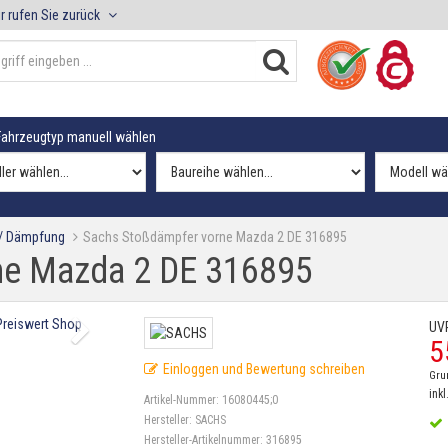
r rufen Sie zurück
ahrzeugtyp manuell wählen
 / Dämpfung
Sachs Stoßdämpfer vorne Mazda 2 DE 316895
ne Mazda 2 DE 316895
UV
5
Einloggen und Bewertung schreiben
Gru
inkl
Artikel-Nummer:
16080445;0
Hersteller:
SACHS
Hersteller-Artikelnummer:
316895