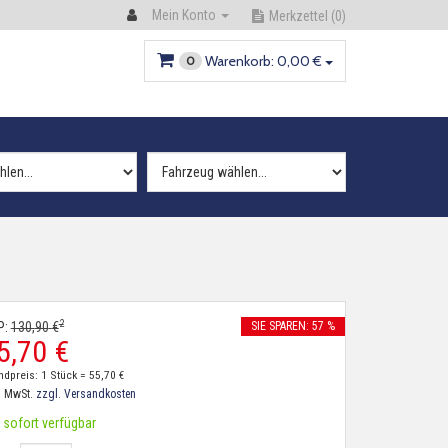
Mein Konto
Merkzettel
(0)
Warenkorb:
0,
00
€
0
2
P:
130,
90
€
SIE SPAREN: 57 %
5,
70
€
ndpreis: 1 Stück =
55,
70
€
. MwSt.
zzgl. Versandkosten
sofort verfügbar