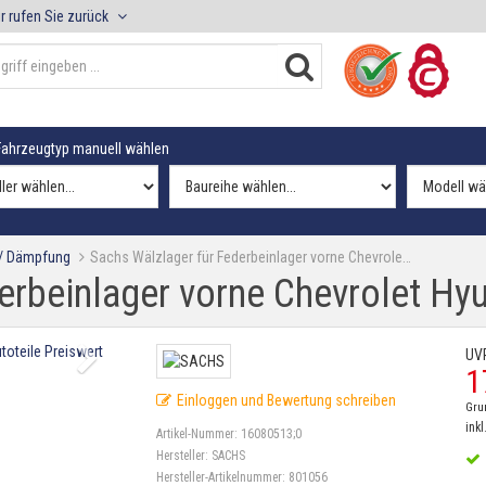
r rufen Sie zurück
ahrzeugtyp manuell wählen
 / Dämpfung
Sachs Wälzlager für Federbeinlager vorne Chevrole…
erbeinlager vorne Chevrolet Hy
UV
1
Einloggen und Bewertung schreiben
Gru
inkl
Artikel-Nummer:
16080513;0
Hersteller:
SACHS
Hersteller-Artikelnummer:
801056