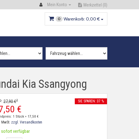
Mein Konto
Merkzettel
(0)
Warenkorb:
0,
00
€
0
undai Kia Ssangyong
2
P:
27,
90
€
SIE SPAREN: 37 %
7,
50
€
ndpreis: 1 Stück =
17,
50
€
. MwSt.
zzgl. Versandkosten
sofort verfügbar