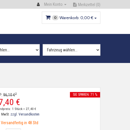
Mein Konto
Merkzettel
(0)
Warenkorb:
0,
00
€
0
2
P:
96,
10
€
SIE SPAREN: 71 %
7,
40
€
ndpreis: 1 Stück =
27,
40
€
. MwSt.
zzgl. Versandkosten
Versandfertig in 48 Std