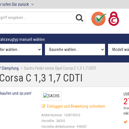
r rufen Sie zurück
ahrzeugtyp manuell wählen
 / Dämpfung
Sachs Feder vorne Opel Corsa C 1,3 1,7 CDTI
Corsa C 1,3 1,7 CDTI
UV
2
Einloggen und Bewertung schreiben
Gru
inkl
Artikel-Nummer:
16087659;0
Hersteller:
SACHS
Hersteller-Artikelnummer:
998007