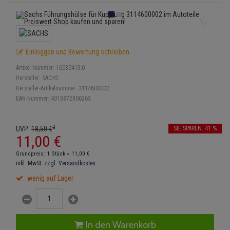
Einspritzpumpe
Lambdasonde
Bremsbeläge
Service Kit
Verdampfer
Zündkondensator
Thermoschalter
Kühler-Frostschutz
Klimaanlage
Hydraulikschläuche
Gaszug
Mittelschalldämpfer
Bremssattel
Stoßdämpfer
Zündmodul
Thermostat
Starthilfekabel
Heizung
Koppelstange
Einloggen und Bewertung schreiben
Gelenkscheiben
NOx-Sensor
Druckspeicher
Kontaktsatz
Wasserpumpe
Sicherheit & Notfall
Kraftstoffaufbereitung
Kardanwelle
Artikel-Nummer:
16080413;0
Hydrostößel
Montageteile
Handbremsseil
Hersteller:
SACHS
Lenkung / Achsaufhängung
Hersteller-Artikelnummer:
3114600002
Lenkgetriebe
EAN-Nummer:
4013872806263
Keilriemen
Vorschalldämpfer / Vord
Bremstrommeln
Kühlung
Lenkhebel und Übertragu
Keilrippenriemen
Bremsbacken
2
UVP:
18,
50
€
SIE SPAREN: 41 %
Motor und Getriebe
Lenkmanschetten
11,
00
€
Kupplung
Bremskraftregler
Grundpreis: 1 Stück =
11,
00
€
Elektrik
Querlenker
inkl. MwSt.
zzgl. Versandkosten
Geberzylinder
Unterdruckpumpe
wenig auf Lager
Öle und Additive
Radlager / Radnaben
Nehmerzylinder
Bremsleitung
Radbremszylinder
Servolenkung
Kurbelgehäuse
Bremsschlauch
In den Warenkorb
Reifen / Felgen
Spurstangen