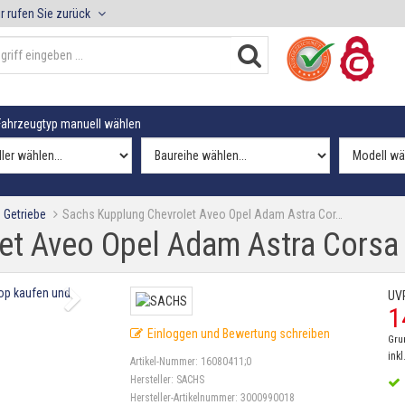
r rufen Sie zurück
ahrzeugtyp manuell wählen
 Getriebe
Sachs Kupplung Chevrolet Aveo Opel Adam Astra Cor…
et Aveo Opel Adam Astra Corsa 
UV
1
Einloggen und Bewertung schreiben
Gru
inkl
Artikel-Nummer:
16080411;0
Hersteller:
SACHS
Hersteller-Artikelnummer:
3000990018