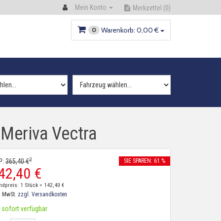
Mein Konto
Merkzettel
(0)
Warenkorb:
0,
00
€
0
Meriva Vectra
2
P:
365,
40
€
SIE SPAREN: 61 %
42,
40
€
ndpreis: 1 Stück =
142,
40
€
. MwSt.
zzgl. Versandkosten
sofort verfügbar