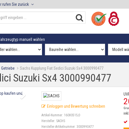
r rufen Sie zurück
ahrzeugtyp manuell wählen
 Getriebe
Sachs Kupplung Fiat Sedici Suzuki Sx4 3000990477
dici Suzuki Sx4 3000990477
UV
2
Einloggen und Bewertung schreiben
Gru
inkl
Artikel-Nummer:
16080515;0
Hersteller:
SACHS
Hersteller-Artikelnummer:
3000990477