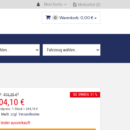
Mein Konto
Merkzettel
(0)
Warenkorb:
0,
00
€
0
2
P:
415,
20
€
SIE SPAREN: 51 %
04,
10
€
ndpreis: 1 Stück =
204,
10
€
. MwSt.
zzgl. Versandkosten
leider ausverkauft