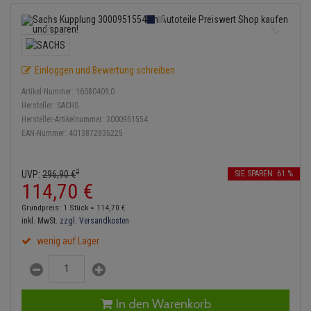
Einspritzpumpe
Lambdasonde
Bremsbeläge
Service Kit
Verdampfer
Zündkondensator
Thermoschalter
Kühler-Frostschutz
Klimaanlage
Hydraulikschläuche
Gaszug
Mittelschalldämpfer
Bremssattel
Stoßdämpfer
Zündmodul
Thermostat
Starthilfekabel
Heizung
Koppelstange
Einloggen und Bewertung schreiben
Gelenkscheiben
NOx-Sensor
Druckspeicher
Kontaktsatz
Wasserpumpe
Sicherheit & Notfall
Kraftstoffaufbereitung
Kardanwelle
Artikel-Nummer:
16080409;0
Hydrostößel
Montageteile
Handbremsseil
Hersteller:
SACHS
Lenkung / Achsaufhängung
Hersteller-Artikelnummer:
3000951554
Lenkgetriebe
EAN-Nummer:
4013872835225
Keilriemen
Vorschalldämpfer / Vord
Bremstrommeln
Kühlung
Lenkhebel und Übertragu
Keilrippenriemen
Bremsbacken
2
UVP:
296,
90
€
SIE SPAREN: 61 %
Motor und Getriebe
Lenkmanschetten
114,
70
€
Kupplung
Bremskraftregler
Grundpreis: 1 Stück =
114,
70
€
Elektrik
Querlenker
inkl. MwSt.
zzgl. Versandkosten
Geberzylinder
Unterdruckpumpe
wenig auf Lager
Öle und Additive
Radlager / Radnaben
Nehmerzylinder
Bremsleitung
Radbremszylinder
Servolenkung
Kurbelgehäuse
Bremsschlauch
In den Warenkorb
Reifen / Felgen
Spurstangen