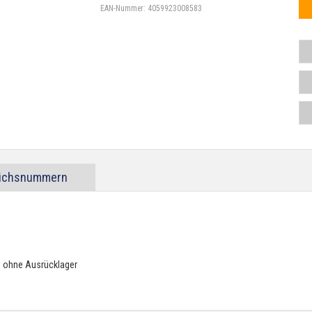
EAN-Nummer:
4059923008583
eichsnummern
2: ohne Ausrücklager