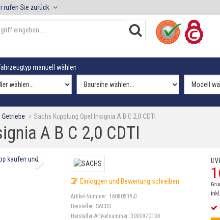
r rufen Sie zurück
ahrzeugtyp manuell wählen
 Getriebe
Sachs Kupplung Opel Insignia A B C 2,0 CDTI
ignia A B C 2,0 CDTI
UV
1
Einloggen und Bewertung schreiben
Gru
inkl
Artikel-Nummer:
16080519;0
Hersteller:
SACHS
Hersteller-Artikelnummer:
3000970138