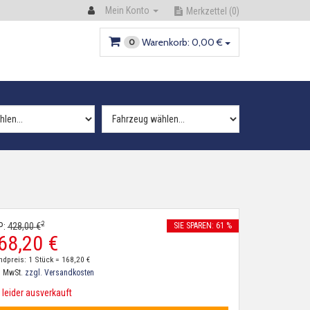
Mein Konto
Merkzettel
(0)
Warenkorb:
0,
00
€
0
2
P:
428,
00
€
SIE SPAREN: 61 %
68,
20
€
ndpreis: 1 Stück =
168,
20
€
. MwSt.
zzgl. Versandkosten
leider ausverkauft