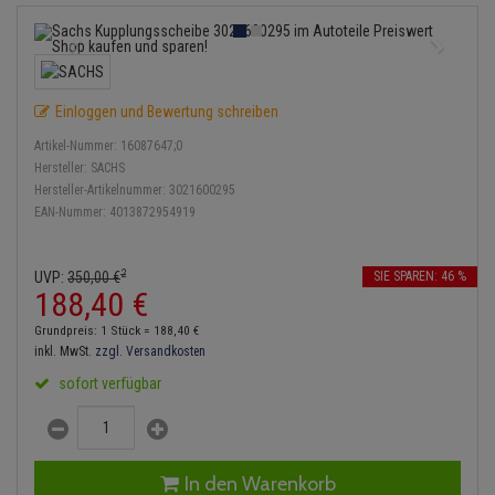
Einspritzpumpe
Lambdasonde
Bremsbeläge
Service Kit
Verdampfer
Zündkondensator
Thermoschalter
Kühler-Frostschutz
Klimaanlage
Hydraulikschläuche
Gaszug
Mittelschalldämpfer
Bremssattel
Stoßdämpfer
Zündmodul
Thermostat
Starthilfekabel
Heizung
Koppelstange
Einloggen und Bewertung schreiben
Gelenkscheiben
NOx-Sensor
Druckspeicher
Kontaktsatz
Wasserpumpe
Sicherheit & Notfall
Kraftstoffaufbereitung
Kardanwelle
Artikel-Nummer:
16087647;0
Hydrostößel
Montageteile
Handbremsseil
Hersteller:
SACHS
Lenkung / Achsaufhängung
Hersteller-Artikelnummer:
3021600295
Lenkgetriebe
EAN-Nummer:
4013872954919
Keilriemen
Vorschalldämpfer / Vord
Bremstrommeln
Kühlung
Lenkhebel und Übertragu
Keilrippenriemen
Bremsbacken
2
UVP:
350,
00
€
SIE SPAREN: 46 %
Motor und Getriebe
Lenkmanschetten
188,
40
€
Kupplung
Bremskraftregler
Grundpreis: 1 Stück =
188,
40
€
Elektrik
Querlenker
inkl. MwSt.
zzgl. Versandkosten
Geberzylinder
Unterdruckpumpe
sofort verfügbar
Öle und Additive
Radlager / Radnaben
Nehmerzylinder
Bremsleitung
Radbremszylinder
Servolenkung
Kurbelgehäuse
Bremsschlauch
In den Warenkorb
Reifen / Felgen
Spurstangen