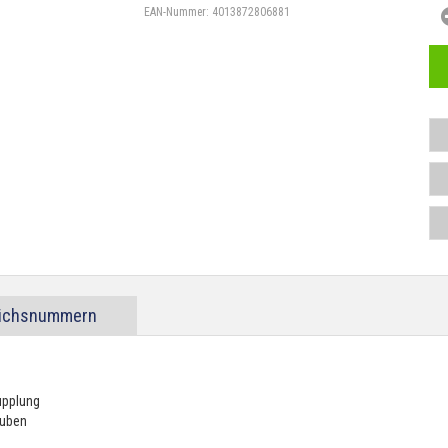
EAN-Nummer:
4013872806881
eichsnummern
upplung
auben