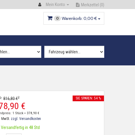
Mein Konto
Merkzettel
(0)
Warenkorb:
0,
00
€
0
2
P:
816,
80
€
SIE SPAREN: 54 %
78,
90
€
ndpreis: 1 Stück =
378,
90
€
. MwSt.
zzgl. Versandkosten
Versandfertig in 48 Std