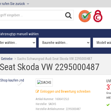
r rufen Sie zurück
ahrzeugtyp manuell wählen
 Getriebe
Sachs Schwungrad Audi Seat Skoda VW 2295000487
 Seat Skoda VW 2295000487
UV
3
Einloggen und Bewertung schreiben
Gru
inkl
Artikel-Nummer:
16064125;0
Hersteller:
SACHS
Hersteller-Artikelnummer:
2295000487